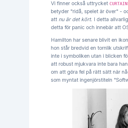
Vi finner också uttrycket
CURTAIN
betyder "ridå, spelet är över" - 
att
nu är det kört
. I detta allvar
detta för panic och innebär att O
Hamilton har senare blivit en ik
hon står bredvid en tornlik utsk
inte i symboliken utan i blicken 
att robust mjukvara inte bara handl
om att göra fel på rätt sätt när n
som myntat ingenjörstiteln "Soft