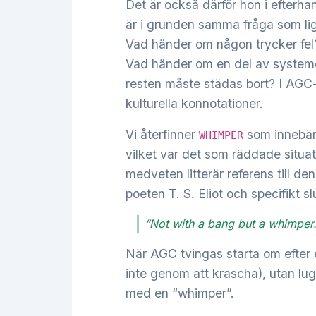
Det är också därför hon i efterh
är i grunden samma fråga som lig
Vad händer om någon trycker fel?
Vad händer om en del av systemet
resten måste städas bort? I AGC
kulturella konnotationer.
Vi återfinner
som innebär 
WHIMPER
vilket var det som räddade situa
medveten litterär referens till d
poeten T. S. Eliot och specifikt s
“Not with a bang but a whimper.
När AGC tvingas starta om efter e
inte genom att krascha), utan lug
med en “whimper”.