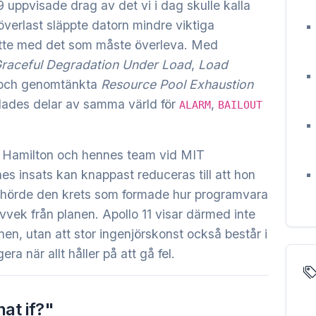
uppvisade drag av det vi i dag skulle kalla
överlast släppte datorn mindre viktiga
satte med det som måste överleva. Med
raceful Degradation Under Load
,
Load
och genomtänkta
Resource Pool Exhaustion
llades delar av samma värld för
,
ALARM
BAILOUT
et Hamilton och hennes team vid MIT
es insats kan knappast reduceras till att hon
llhörde den krets som formade hur programvara
avvek från planen. Apollo 11 visar därmed inte
n, utan att stor ingenjörskonst också består i
era när allt håller på att gå fel.
at if?"