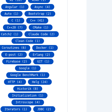
AI (10)
AJAX (1)
Angular (1)
Async (4)
Auto (1)
Bootstrap (2)
C (1)
C++ (41)
C++20 (7)
CMake (1)
Catch2 (1)
Claude Code (2)
Clean-Code (1)
Coroutines (6)
Docker (1)
E-post (2)
Erlang (2)
Firebase (2)
GIT (1)
Google (1)
Google BenchMark (1)
HTTP (4)
Helg (24)
Historik (8)
Initialization (1)
Introscope (4)
Iterators (1)
JDBC (2)