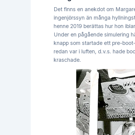
Det finns en anekdot om Margar
ingenjörssyn än många hyllningst
henne 2019 berättas hur hon iblan
Under en pågående simulering hä
knapp som startade ett pre-boot-
redan var i luften, d.v.s. hade bo
kraschade.