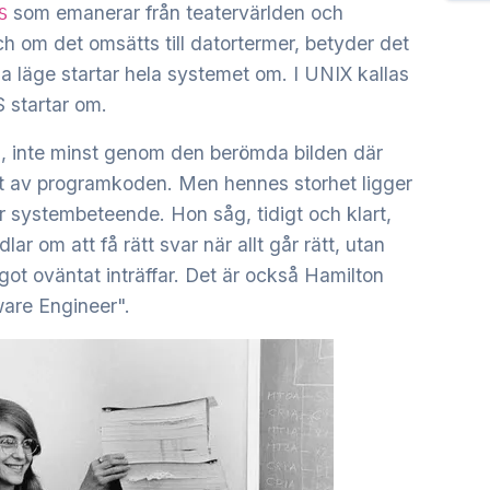
som emanerar från teatervärlden och
S
och om det omsätts till datortermer, betyder det
liga läge startar hela systemet om. I UNIX kallas
S startar om.
on, inte minst genom den berömda bilden där
rift av programkoden. Men hennes storhet ligger
för systembeteende. Hon såg, tidigt och klart,
ar om att få rätt svar när allt går rätt, utan
ågot oväntat inträffar. Det är också Hamilton
ware Engineer".