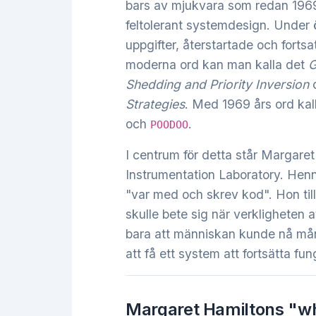
bars av mjukvara som redan 1969 
feltolerant systemdesign. Under 
uppgifter, återstartade och fort
moderna ord kan man kalla det
G
Shedding and Priority Inversion
Strategies
. Med 1969 års ord ka
och
.
POODOO
I centrum för detta står Margar
Instrumentation Laboratory. Henn
"var med och skrev kod". Hon ti
skulle bete sig när verkligheten 
bara att människan kunde nå måne
att få ett system att fortsätta fung
Margaret Hamiltons "wh