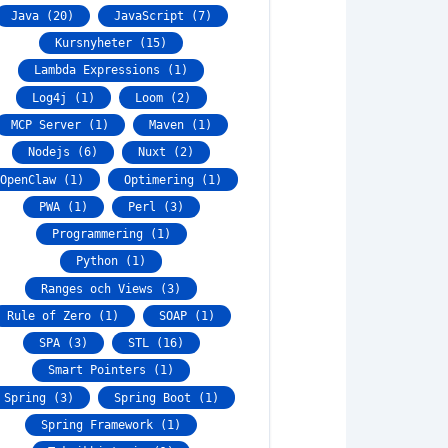
Java (20)
JavaScript (7)
Kursnyheter (15)
Lambda Expressions (1)
Log4j (1)
Loom (2)
MCP Server (1)
Maven (1)
Nodejs (6)
Nuxt (2)
OpenClaw (1)
Optimering (1)
PWA (1)
Perl (3)
Programmering (1)
Python (1)
Ranges och Views (3)
Rule of Zero (1)
SOAP (1)
SPA (3)
STL (16)
Smart Pointers (1)
Spring (3)
Spring Boot (1)
Spring Framework (1)