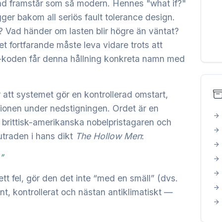
and framstår som så modern. Hennes "what if?"
ger bakom all seriös fault tolerance design.
 Vad händer om lasten blir högre än väntat?
 fortfarande måste leva vidare trots att
-koden får denna hållning konkreta namn med
att systemet gör en kontrollerad omstart,
tionen under nedstigningen. Ordet är en
en brittisk-amerikanska nobelpristagaren och
lutraden i hans dikt
The Hollow Men
:
”
tt fel, gör den det inte “med en smäll” (dvs.
nt, kontrollerat och nästan antiklimatiskt —