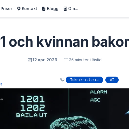
Priser
Kontakt
Blogg
Om...
11 och kvinnan bak
12 apr. 2026
35 minuter i lästid
Teknikhistoria
AI
er