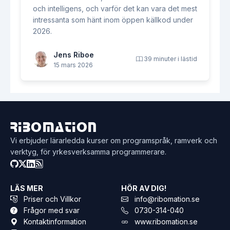
och intelligens, och varför det kan vara det mest
intressanta som hänt inom öppen källkod under
2026.
Jens Riboe
39 minuter i lästid
15 mars 2026
Ribomation
Vi erbjuder lärarledda kurser om programspråk, ramverk och
verktyg, för yrkesverksamma programmerare.
LÄS MER
HÖR AV DIG!
Priser och Villkor
info@ribomation.se
Frågor med svar
0730-314-040
Kontaktinformation
www.ribomation.se