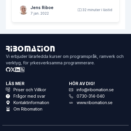
Jens Riboe
32 minuter i lästid
7 jan. 2022
Ribomation
Vi erbjuder lärarledda kurser om programspråk, ramverk och
verktyg, för yrkesverksamma programmerare.
LÄS MER
HÖR AV DIG!
Priser och Villkor
info@ribomation.se
Frågor med svar
0730-314-040
Kontaktinformation
www.ribomation.se
Om Ribomation