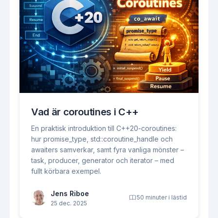
Vad är coroutines i C++
En praktisk introduktion till C++20-coroutines:
hur promise_type, std::coroutine_handle och
awaiters samverkar, samt fyra vanliga mönster –
task, producer, generator och iterator – med
fullt körbara exempel.
Jens Riboe
50 minuter i lästid
25 dec. 2025