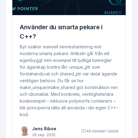
Använder du smarta pekare i
C++?
Byt osäker manuell minneshantering mot
moderna smarta pekare. Artikeln går från ett
egenbyggt mini-exempel till tydliga tumregler
för ägarskap kontra lån: unique_ptr som
förstahandsval och shared_ptr när delat ägande
verkligen behövs. Du får se hur
make_unique/make_shared gör konstruktion ren
och idiomatisk. Med konkreta, verklighetsnära
kodexempel – inklusive polymorfa containers –
blir principerna lätta att använda i din egen C++-
kod.
Jens Riboe
40 minuter i lästid
29 sep. 2025