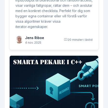
input/output till bidirectional och random‑access,
visar vanliga fallgropar, rättar dem – och avslutar
med en konkret checklista. Perfekt för dig som
bygger egna containrar eller vill förstå varför
vissa algoritmer kräver vissa
iterator‑egenskaper.
Jens Riboe
20 minuter i lästid
4 nov. 2025