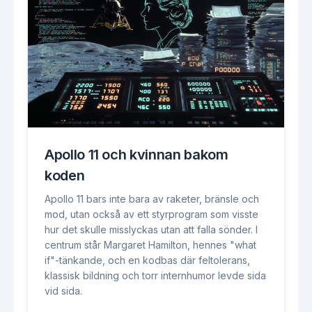
Apollo 11 och kvinnan bakom
koden
Apollo 11 bars inte bara av raketer, bränsle och
mod, utan också av ett styrprogram som visste
hur det skulle misslyckas utan att falla sönder. I
centrum står Margaret Hamilton, hennes "what
if"-tänkande, och en kodbas där feltolerans,
klassisk bildning och torr internhumor levde sida
vid sida.