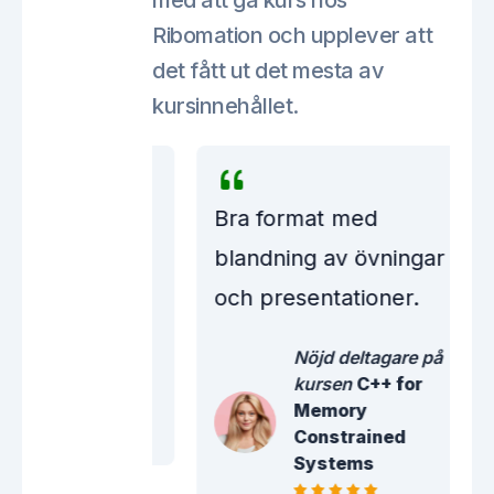
med att gå kurs hos
Ribomation och upplever att
det fått ut det mesta av
kursinnehållet.
 som en
Bra format med
 och bra
blandning av övningar
och presentationer.
tagare på
Nöjd deltagare på
C++
kursen
C++ for
mentary
Memory
Constrained
Systems