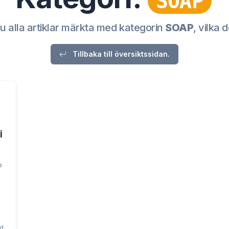
SOAP
u alla artiklar märkta med kategorin
SOAP
, vilka d
Tillbaka till översiktssidan.
i
P
id