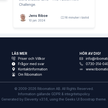
Challenge.
Jens Riboe
16 minuter i lästid
10 jan. 2024
LÄS MER
HÖR AV DIG!
Priser och Villkor
info@ribomati
Frågor med svar
0730-314-04
Kontaktinformation
www.ribomati
Om Ribomation
© 2009-2026 Ribomation AB. All Rights Reserved.
Information gällande GDPR & integritetspolicy
Generated by Eleventy v3.1.6, using the Geeks UI Boostrap theme.