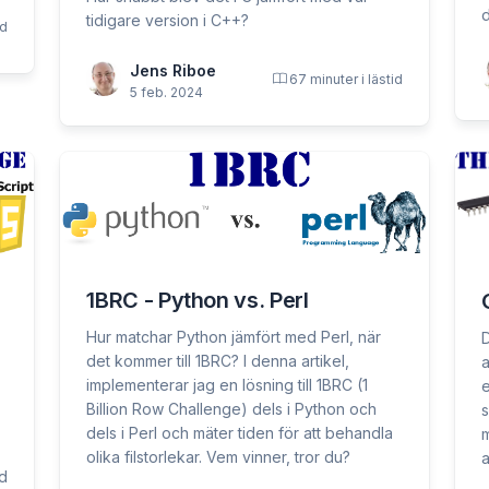
d
tidigare version i C++?
id
Jens Riboe
67 minuter i lästid
5 feb. 2024
1BRC - Python vs. Perl
Hur matchar Python jämfört med Perl, när
D
det kommer till 1BRC? I denna artikel,
a
implementerar jag en lösning till 1BRC (1
e
Billion Row Challenge) dels i Python och
s
dels i Perl och mäter tiden för att behandla
m
olika filstorlekar. Vem vinner, tror du?
a
ed