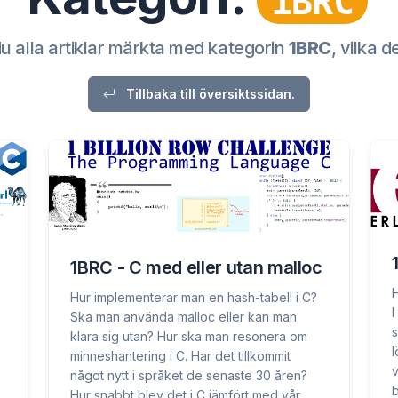
1BRC
du alla artiklar märkta med kategorin
1BRC
, vilka d
Tillbaka till översiktssidan.
1BRC - C med eller utan malloc
H
Hur implementerar man en hash-tabell i C?
I
Ska man använda malloc eller kan man
s
klara sig utan? Hur ska man resonera om
l
minneshantering i C. Har det tillkommit
v
något nytt i språket de senaste 30 åren?
b
Hur snabbt blev det i C jämfört med vår