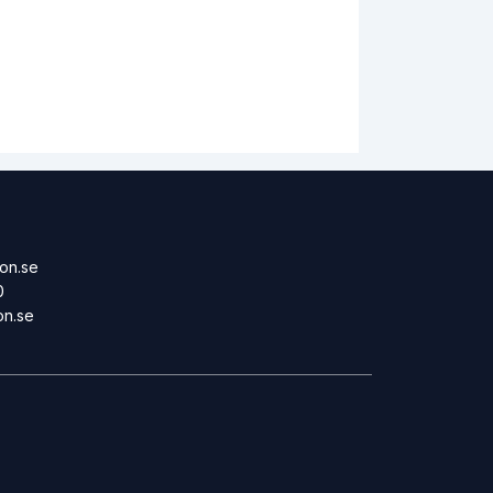
on.se
0
on.se