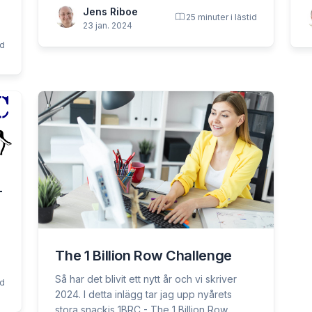
Jens Riboe
25 minuter i lästid
23 jan. 2024
id
+
The 1 Billion Row Challenge
Så har det blivit ett nytt år och vi skriver
id
2024. I detta inlägg tar jag upp nyårets
stora snackis 1BRC - The 1 Billion Row