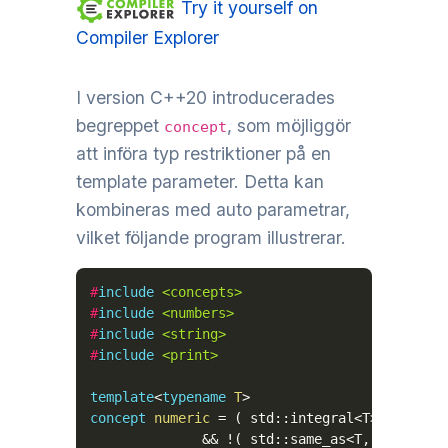
Try it yourself on
Compiler Explorer
I version C++20 introducerades
begreppet
, som möjliggör
concept
att införa typ restriktioner på en
template parameter. Detta kan
kombineras med auto parametrar,
vilket följande program illustrerar.
#
include
<concepts>
#
include
<numbers>
#
include
<string>
#
include
<print>
template
<
typename
T
>
concept
numeric
=
(
 std
::
integral
<
T
>
||
 std
:
&&
!
(
 std
::
same_as
<
T
,
char
>
||