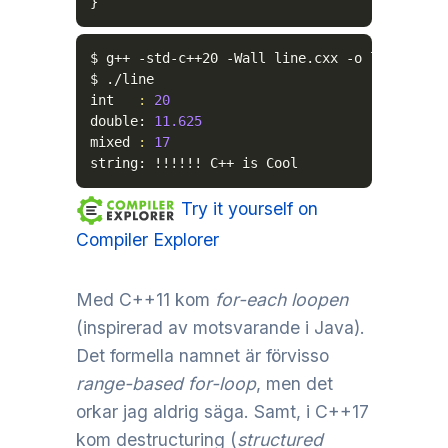
}
$ g++ -std-c++20 
-Wall
 line.cxx 
-o
 line

$ ./line

int   
:
20
double: 
11.625
mixed 
:
17
string: 
!
!
!
!
!
!
 C++ is Cool
Try it yourself on
Compiler Explorer
Med C++11 kom
for-each loopen
(inspirerad av motsvarande i Java).
Det formella namnet är förvisso
range-based for-loop
, men det
orkar jag aldrig säga. Samt, i C++17
kom destructuring (
structured