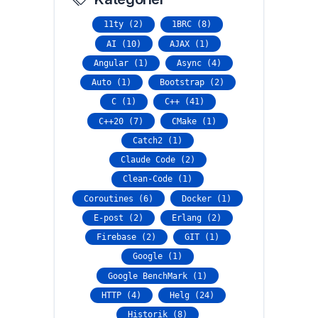
11ty (2)
1BRC (8)
AI (10)
AJAX (1)
Angular (1)
Async (4)
Auto (1)
Bootstrap (2)
C (1)
C++ (41)
C++20 (7)
CMake (1)
Catch2 (1)
Claude Code (2)
Clean-Code (1)
Coroutines (6)
Docker (1)
E-post (2)
Erlang (2)
Firebase (2)
GIT (1)
Google (1)
Google BenchMark (1)
HTTP (4)
Helg (24)
Historik (8)