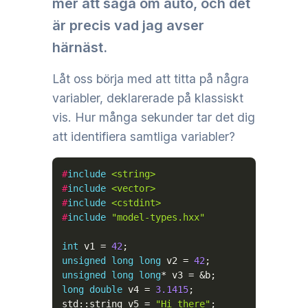
mer att säga om auto, och det
är precis vad jag avser
härnäst.
Låt oss börja med att titta på några
variabler, deklarerade på klassiskt
vis. Hur många sekunder tar det dig
att identifiera samtliga variabler?
#
include
<string>
#
include
<vector>
#
include
<cstdint>
#
include
"model-types.hxx"
int
 v1 
=
42
;
unsigned
long
long
 v2 
=
42
;
unsigned
long
long
*
 v3 
=
&
b
;
long
double
 v4 
=
3.1415
;
std
::
string v5 
=
"Hi there"
;