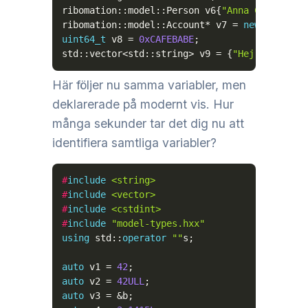
ribomation
::
model
::
Person v6
{
"Anna Conda"
,
4
ribomation
::
model
::
Account
*
 v7 
=
new
 ribomat
uint64_t
 v8 
=
0xCAFEBABE
;
std
::
vector
<
std
::
string
>
 v9 
=
{
"Hej"
,
"Tjena
Här följer nu samma variabler, men
deklarerade på modernt vis. Hur
många sekunder tar det dig nu att
identifiera samtliga variabler?
#
include
<string>
#
include
<vector>
#
include
<cstdint>
#
include
"model-types.hxx"
using
 std
::
operator
""
s
;
auto
 v1 
=
42
;
auto
 v2 
=
42ULL
;
auto
 v3 
=
&
b
;