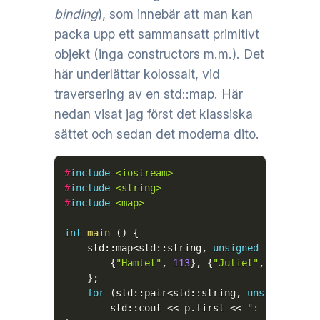
binding
), som innebär att man kan
packa upp ett sammansatt primitivt
objekt (inga constructors m.m.). Det
här underlättar kolossalt, vid
traversering av en std::map. Här
nedan visat jag först det klassiska
sättet och sedan det moderna dito.
#
include
<iostream>
#
include
<string>
#
include
<map>
int
main
(
)
{
    std
::
map
<
std
::
string
,
unsigned
long
>
 wor
{
"Hamlet"
,
113
}
,
{
"Juliet"
,
64
}
,
{
"C
}
;
for
(
std
::
pair
<
std
::
string
,
unsigned
lon
        std
::
cout 
<<
 p
.
first 
<<
": "
<<
 p
.
se