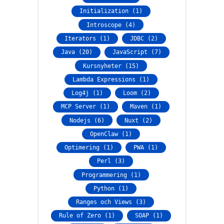
Initialization (1)
Introscope (4)
Iterators (1)
JDBC (2)
Java (20)
JavaScript (7)
Kursnyheter (15)
Lambda Expressions (1)
Log4j (1)
Loom (2)
MCP Server (1)
Maven (1)
Nodejs (6)
Nuxt (2)
OpenClaw (1)
Optimering (1)
PWA (1)
Perl (3)
Programmering (1)
Python (1)
Ranges och Views (3)
Rule of Zero (1)
SOAP (1)