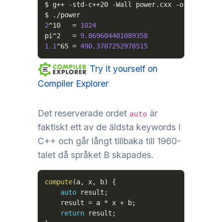
$ g++ -std-c++20 
-Wall
 power.cxx 
-o
 power

2
^10   
=
1024
pi^2   
=
9.869604401089358
1.1
^65 
=
490.3707252978515
Try it yourself on
Compiler Explorer
Det reserverade ordet
är
auto
faktiskt ett av de äldsta keywords i
C++ och går långt tillbaka till 1960-
talet då språket B skapades.
compute
(
a
,
 x
,
 b
)
{
auto
 result
;
    result 
=
 a 
*
 x 
+
 b
;
return
 result
;