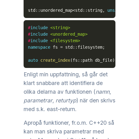
std
::
unordered_map
<
std
::
string
,
unsigned
lon
#
include
<string>
#
include
<unordered_map>
#
include
<filesystem>
namespace
 fs 
=
 std
::
filesystem
;
auto
create_index
(
fs
::
path db_file
)
->
 std
::
Enligt min uppfattning, så går det
klart snabbare att identifiera de
olika delarna av funktionen (
namn
,
parametrar
,
returtyp
) när den skrivs
med s.k. east-return.
Apropå funktioner, fr.o.m. C++20 så
kan man skriva parametrar med