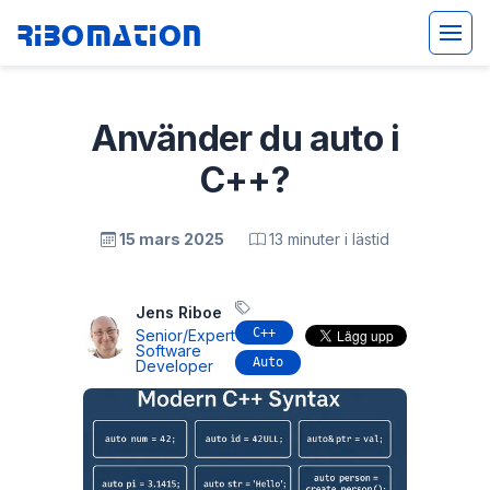
Ribomation
Använder du auto i
C++?
15 mars 2025
13 minuter i lästid
Jens Riboe
C++
Senior/Expert
Software
Auto
Developer