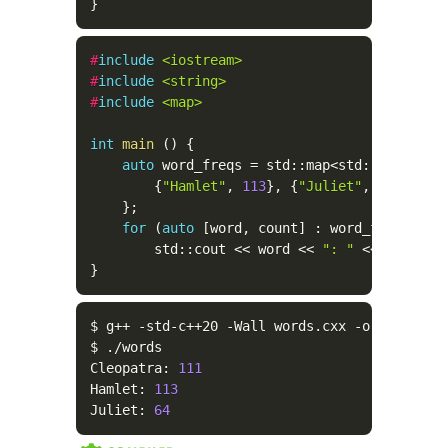
}
#
include
<iostream>
#
include
<string>
#
include
<map>
int
main
(
)
{
auto
 word_freqs 
=
 std
::
map
<
std
::
string
,
{
"Hamlet"
,
113
}
,
{
"Juliet"
,
64
}
,
{
"C
}
;
for
(
auto
[
word
,
 count
]
:
 word_freqs
)
        std
::
cout 
<<
 word 
<<
": "
<<
 count 
<
}
$ g++ -std-c++20 
-Wall
 words.cxx 
-o
 words

$ ./words

Cleopatra: 
111
Hamlet: 
113
Juliet: 
64