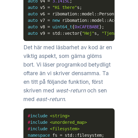
auto
 v4 
=
3.1415L
;
auto
 v5 
=
"Hi there"
s
;
auto
 v6 
=
 ribomation
::
model
::
Person
{
"Anna Co
auto
 v7 
=
new
 ribomation
::
model
::
Account
{
"AB
auto
 v8 
=
uint64_t
{
0xCAFEBABE
}
;
auto
 v9 
=
 std
::
vector
{
"Hej"
s
,
"Tjena"
s
,
"Tja
Det här med läsbarhet av kod är en
viktig aspekt, som gärna glöms
bort. Vi läser programkod betydligt
oftare än vi skriver densamma. Ta
en titt på följande funktion, först
skriven med
west-return
och sen
med
east-return
.
#
include
<string>
#
include
<unordered_map>
#
include
<filesystem>
namespace
 fs 
=
 std
::
filesystem
;