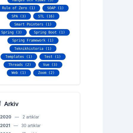
Ranges och Views (3)
Rule of Zero (1)
SOAP (1)
SPA (3)
STL (16)
Smart Pointers (1)
Spring (3)
Spring Boot (1)
Spring Framework (1)
Teknikhistoria (1)
Templates (1)
Test (1)
Threads (2)
Vue (3)
Web (1)
Zoom (2)
Arkiv
2020
—
2 artiklar
2021
—
30 artiklar