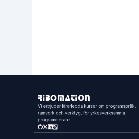
Ribomation
Vi erbjuder lärarledda kurser om programspråk,
ramverk och verktyg, för yrkesverksamma
programmerare.