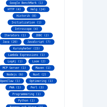
Google BenchMark (1)
HTTP (4)
Helg (24)
Historik (8)
Initialization (1)
Introscope (4)
Iterators (1)
JDBC (2)
Java (20)
JavaScript (7)
Kursnyheter (15)
Lambda Expressions (1)
Log4j (1)
Loom (2)
MCP Server (1)
Maven (1)
Nodejs (6)
Nuxt (2)
OpenClaw (1)
Optimering (1)
PWA (1)
Perl (3)
Programmering (1)
Python (1)