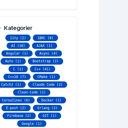
Kategorier
11ty (2)
1BRC (8)
AI (10)
AJAX (1)
Angular (1)
Async (4)
Auto (1)
Bootstrap (2)
C (1)
C++ (41)
C++20 (7)
CMake (1)
Catch2 (1)
Claude Code (2)
Clean-Code (1)
Coroutines (6)
Docker (1)
E-post (2)
Erlang (2)
Firebase (2)
GIT (1)
Google (1)