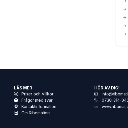
LÄS MER
HÖR AV DIG!
Priser och Villkor
info@ribomati
Frågor med svar
0730-314-04
Kontaktinformation
www.ribomati
Om Ribomation