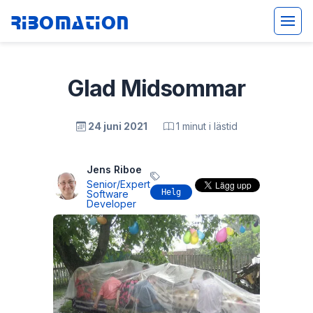
Ribomation
Glad Midsommar
24 juni 2021
1 minut i lästid
Jens Riboe
Senior/Expert
Helg
Software
Developer