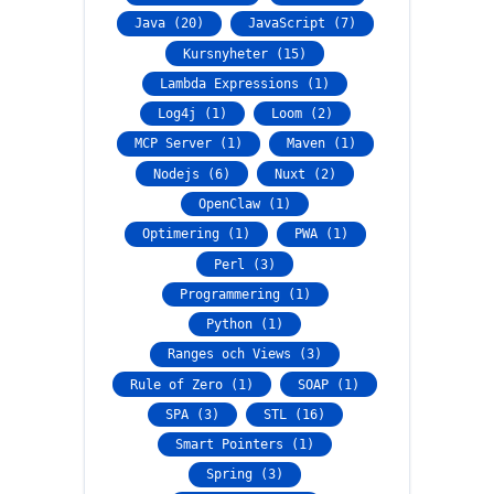
Java (20)
JavaScript (7)
Kursnyheter (15)
Lambda Expressions (1)
Log4j (1)
Loom (2)
MCP Server (1)
Maven (1)
Nodejs (6)
Nuxt (2)
OpenClaw (1)
Optimering (1)
PWA (1)
Perl (3)
Programmering (1)
Python (1)
Ranges och Views (3)
Rule of Zero (1)
SOAP (1)
SPA (3)
STL (16)
Smart Pointers (1)
Spring (3)