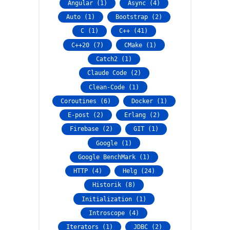
Angular (1)
Async (4)
Auto (1)
Bootstrap (2)
C (1)
C++ (41)
C++20 (7)
CMake (1)
Catch2 (1)
Claude Code (2)
Clean-Code (1)
Coroutines (6)
Docker (1)
E-post (2)
Erlang (2)
Firebase (2)
GIT (1)
Google (1)
Google BenchMark (1)
HTTP (4)
Helg (24)
Historik (8)
Initialization (1)
Introscope (4)
Iterators (1)
JDBC (2)