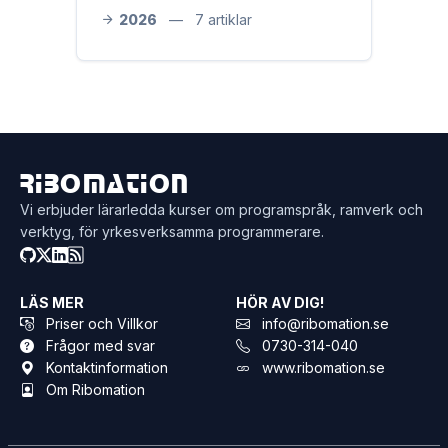
2026
—
7 artiklar
Ribomation
Vi erbjuder lärarledda kurser om programspråk, ramverk och
verktyg, för yrkesverksamma programmerare.
LÄS MER
HÖR AV DIG!
Priser och Villkor
info@ribomation.se
Frågor med svar
0730-314-040
Kontaktinformation
www.ribomation.se
Om Ribomation