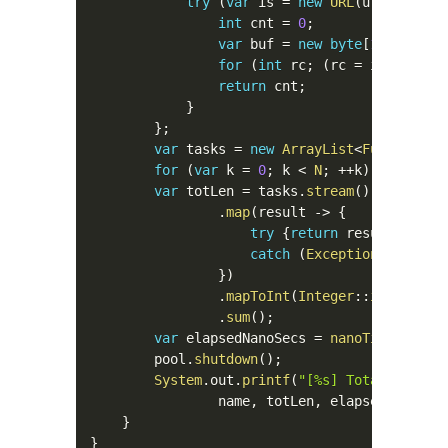
try
(
var
 is 
=
new
URL
(
url
)
.
openS
int
 cnt 
=
0
;
var
 buf 
=
new
byte
[
1024
]
;
for
(
int
 rc
;
(
rc 
=
 is
.
read
(
b
return
 cnt
;
}
}
;
var
 tasks 
=
new
ArrayList
<
Future
<
Int
for
(
var
 k 
=
0
;
 k 
<
N
;
++
k
)
 tasks
.
ad
var
 totLen 
=
 tasks
.
stream
(
)
.
map
(
result 
->
{
try
{
return
 result
.
get
(
)
catch
(
Exception
 e
)
{
thr
}
)
.
mapToInt
(
Integer
::
intValue
)
.
sum
(
)
;
var
 elapsedNanoSecs 
=
nanoTime
(
)
-
 s
        pool
.
shutdown
(
)
;
System
.
out
.
printf
(
"[%s] Total length
                name
,
 totLen
,
 elapsedNanoSec
}
}