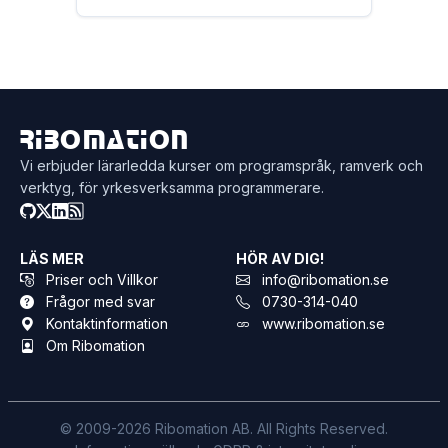
Ribomation
Vi erbjuder lärarledda kurser om programspråk, ramverk och
verktyg, för yrkesverksamma programmerare.
LÄS MER
HÖR AV DIG!
Priser och Villkor
info@ribomation.se
Frågor med svar
0730-314-040
Kontaktinformation
www.ribomation.se
Om Ribomation
© 2009-2026 Ribomation AB. All Rights Reserved.