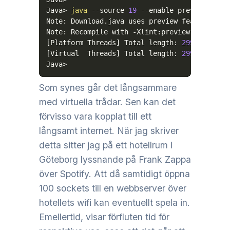
Java
>
java
--source
19
 --enable-preview Downl
Note: Download.java uses preview features of
Note: Recompile with 
-Xlint:preview
for
[
Platform Threads
]
 Total length: 
2993900
 cha
[
Virtual  Threads
]
 Total length: 
2993900
 cha
Java
>
Som synes går det långsammare
med virtuella trådar. Sen kan det
förvisso vara kopplat till ett
långsamt internet. När jag skriver
detta sitter jag på ett hotellrum i
Göteborg lyssnande på Frank Zappa
över Spotify. Att då samtidigt öppna
100 sockets till en webbserver över
hotellets wifi kan eventuellt spela in.
Emellertid, visar förfluten tid för