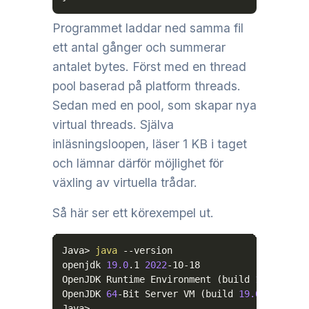
Programmet laddar ned samma fil
ett antal gånger och summerar
antalet bytes. Först med en thread
pool baserad på platform threads.
Sedan med en pool, som skapar nya
virtual threads. Själva
inläsningsloopen, läser 1 KB i taget
och lämnar därför möjlighet för
växling av virtuella trådar.
Så här ser ett körexempel ut.
Java
>
java
--version
openjdk 
19.0
.1 
2022
-10-18

OpenJDK Runtime Environment 
(
build 
19.0
.1+10
OpenJDK 
64
-Bit Server VM 
(
build 
19.0
.1+10-21
Java
>