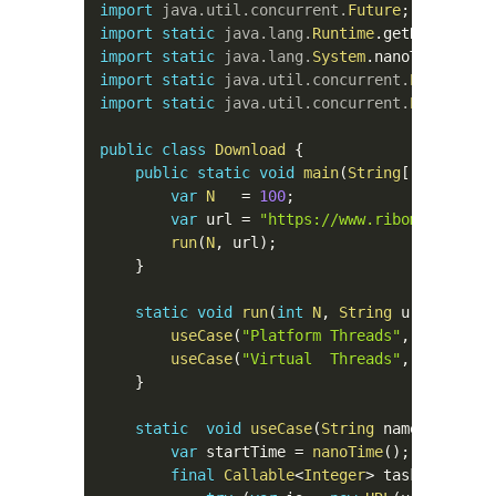
import
java
.
util
.
concurrent
.
Future
;
import
static
java
.
lang
.
Runtime
.
getRuntime
;
import
static
java
.
lang
.
System
.
nanoTime
;
import
static
java
.
util
.
concurrent
.
Executors
import
static
java
.
util
.
concurrent
.
Executors
public
class
Download
{
public
static
void
main
(
String
[
]
 args
)
{
var
N
=
100
;
var
 url 
=
"https://www.ribomation.se
run
(
N
,
 url
)
;
}
static
void
run
(
int
N
,
String
 url
)
{
useCase
(
"Platform Threads"
,
N
,
 url
,
useCase
(
"Virtual  Threads"
,
N
,
 url
,
}
static
void
useCase
(
String
 name
,
int
N
,
var
 startTime 
=
nanoTime
(
)
;
final
Callable
<
Integer
>
 task 
=
(
)
->