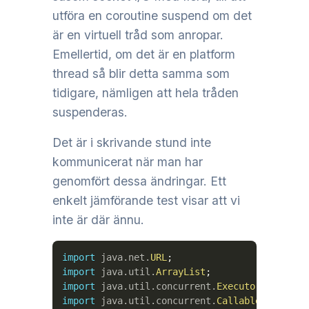
utföra en coroutine suspend om det
är en virtuell tråd som anropar.
Emellertid, om det är en platform
thread så blir detta samma som
tidigare, nämligen att hela tråden
suspenderas.
Det är i skrivande stund inte
kommunicerat när man har
genomfört dessa ändringar. Ett
enkelt jämförande test visar att vi
inte är där ännu.
import
java
.
net
.
URL
;
import
java
.
util
.
ArrayList
;
import
java
.
util
.
concurrent
.
ExecutorService
;
import
java
.
util
.
concurrent
.
Callable
;