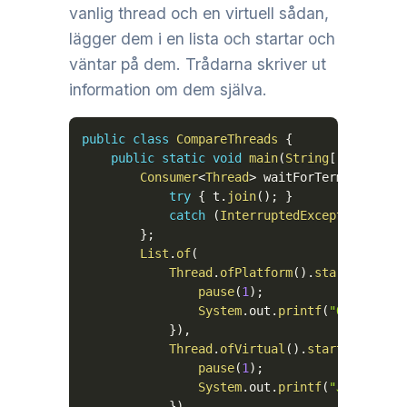
vanlig thread och en virtuell sådan,
lägger dem i en lista och startar och
väntar på dem. Trådarna skriver ut
information om dem själva.
public
class
CompareThreads
{
public
static
void
main
(
String
[
]
 args
)
{
Consumer
<
Thread
>
 waitForTermination 
try
{
 t
.
join
(
)
;
}
catch
(
InterruptedException
 e
)
{
}
;
List
.
of
(
Thread
.
ofPlatform
(
)
.
start
(
(
)
->
pause
(
1
)
;
System
.
out
.
printf
(
"Operating
}
)
,
Thread
.
ofVirtual
(
)
.
start
(
(
)
->
{
pause
(
1
)
;
System
.
out
.
printf
(
"Java Virt
}
)