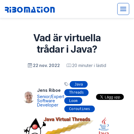
Ribomation
Vad är virtuella
trådar i Java?
22 nov. 2022
20 minuter i lästid
Java
Jens Riboe
Threads
Senior/Expert
Software
Loom
Developer
Coroutines