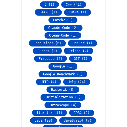
C (1)
C++ (41)
C++20 (7)
CMake (1)
Catch2 (1)
Claude Code (2)
Clean-Code (1)
Coroutines (6)
Docker (1)
E-post (2)
Erlang (2)
Firebase (2)
GIT (1)
Google (1)
Google BenchMark (1)
HTTP (4)
Helg (24)
Historik (8)
Initialization (1)
Introscope (4)
Iterators (1)
JDBC (2)
Java (20)
JavaScript (7)