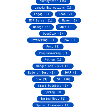
Kursnyheter (15)
Lambda Expressions (1)
Log4j (1)
Loom (2)
MCP Server (1)
Maven (1)
Nodejs (6)
Nuxt (2)
OpenClaw (1)
Optimering (1)
PWA (1)
Perl (3)
Programmering (1)
Python (1)
Ranges och Views (3)
Rule of Zero (1)
SOAP (1)
SPA (3)
STL (16)
Smart Pointers (1)
Spring (3)
Spring Boot (1)
Spring Framework (1)