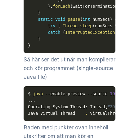
)
.
forEach
(
waitForTermination
)
;
}
static
void
pause
(
int
 numSecs
)
{
try
{
Thread
.
sleep
(
numSecs 
*
1000L
)
;
catch
(
InterruptedException
 e
)
{
}
}
}
Så här ser det ut när man kompilerar
och kör programmet (single-source
Java file)
$ 
java
 --enable-preview 
--source
19
..
.

Operating System Thread: Thread
[
#29,Thread-0
Java Virtual Thread    
:
 VirtualThread
[
#30]/
Raden med punkter ovan innehöll
utskrifter om att man kör en