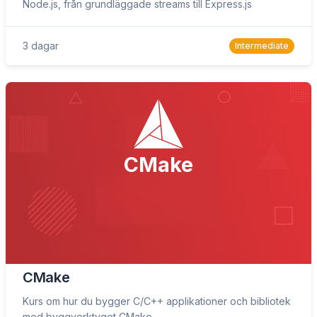
Node.js, från grundläggade streams till Express.js
3 dagar
Intermediate
CMake
CMake
Kurs om hur du bygger C/C++ applikationer och bibliotek
med byggverktyget CMake