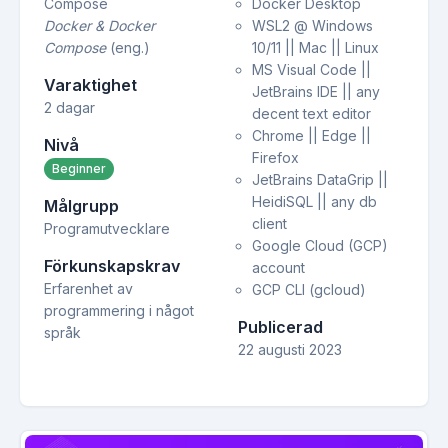
Compose
Docker Desktop
Docker & Docker
WSL2 @ Windows
Compose
(eng.)
10/11 || Mac || Linux
MS Visual Code ||
Varaktighet
JetBrains IDE || any
2 dagar
decent text editor
Chrome || Edge ||
Nivå
Firefox
Beginner
JetBrains DataGrip ||
HeidiSQL || any db
Målgrupp
client
Programutvecklare
Google Cloud (GCP)
Förkunskapskrav
account
Erfarenhet av
GCP CLI (gcloud)
programmering i något
Publicerad
språk
22 augusti 2023