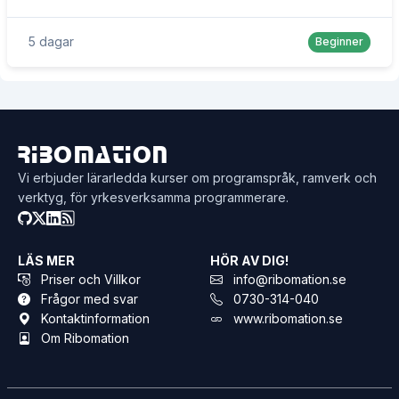
5 dagar
Beginner
Ribomation
Vi erbjuder lärarledda kurser om programspråk, ramverk och
verktyg, för yrkesverksamma programmerare.
LÄS MER
HÖR AV DIG!
Priser och Villkor
info@ribomation.se
Frågor med svar
0730-314-040
Kontaktinformation
www.ribomation.se
Om Ribomation